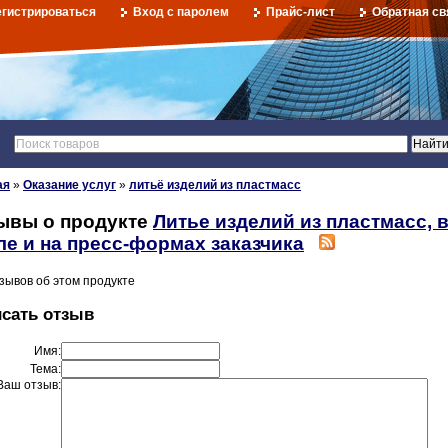
егистрироваться
Вход с паролем
Прайс-лист
Обратная св
ая
»
Оказание услуг
»
литьё изделий из пластмасс
ывы о продукте
Литье изделий из пластмасс, 
ле и на пресс-формах заказчика
зывов об этом продукте
сать отзыв
Имя:
Тема:
Ваш отзыв: