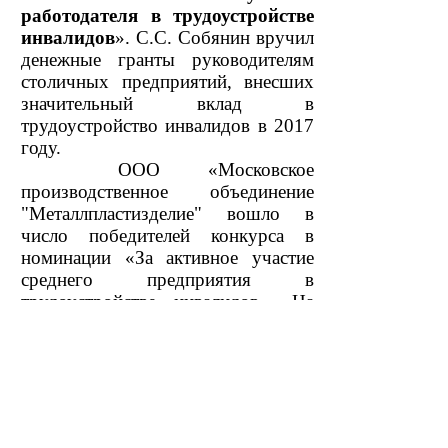
работодателя в трудоустройстве
инвалидов
». С.С. Собянин вручил
денежные гранты руководителям
столичных предприятий, внесших
значительный вклад в
трудоустройство инвалидов в 2017
году.
ООО «Московское
производственное объединение
"Металлпластизделие" вошло в
число победителей конкурса в
номинации «За активное участие
среднего предприятия в
трудоустройстве инвалидов». На
торжественной церемонии
награждения предприятие
представлял генеральный директор
Сергей Иванович Малай.
Смотреть все...