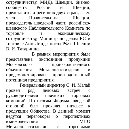
сотрудничеству, МИДа Швеции, бизнес-
сообществ России и Швеции,
представители регионов двух стран, в т.ч.
член Правительства Швеции,
председатель шведской части российско-
шведского Наблюдательного Комитета по
торговле и экономическому
сотрудничеству, Министр по делам ЕС и
торговле Анн Линде, посол РФ в Швеции
В. И. Татаринцев.
В рамках мероприятия была
представлена экспозиция продукции
Московского производственного
объединения Металлпластизделие и
продемонстрирован производственный
потенциал предприятия.
Генеральный директор С. И. Малай
провел ряд деловых встреч с
руководителями шведских торговых
компаний. По итогам Форума шведской
стороной был проявлен интерес к
продукции Общества. В данный момент
ведутся переговоры о перспективах
взаимодействия МПО
Металлпластизделие с торговыми