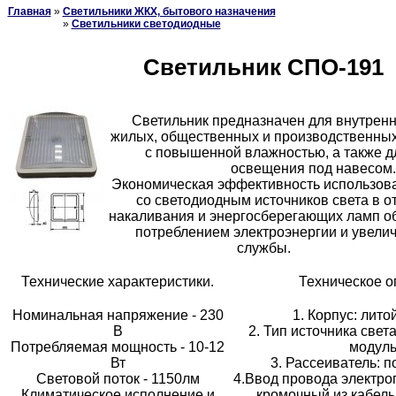
Главная
»
Светильники ЖКХ, бытового назначения
»
Светильники светодиодные
Светильник СПО-191
Светильник предназначен для внутрен
жилых, общественных и производственных 
с повышенной влажностью, а также д
освещения под навесом.
Экономическая эффективность использова
со светодиодным источников света в о
накаливания и энергосберегающих ламп 
потреблением электроэнергии и увели
службы.
Технические характеристики.
Техническое о
Номинальная напряжение - 230
1. Корпус: лито
В
2. Тип источника свет
Потребляемая мощность - 10-12
модул
Вт
3. Рассеиватель: 
Световой поток - 1150лм
4.Ввод провода электро
Климатическое исполнение и
кромочный из кабель